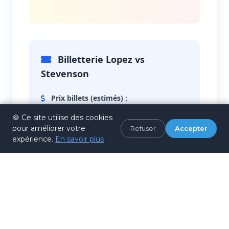
Billetterie Lopez vs
Stevenson
Prix billets (estimés) :
•
Upper Deck (200s)
: ~150-300$
🍪 Ce site utilise des cookies
(places hautes, vue complète)
pour améliorer votre
Refuser
Accepter
•
Lower Bowl (100s)
: ~400-800$ (vue
expérience.
En savoir plus
élevée excellent angle)
•
Floor Sections (1-9)
: ~1 000-3 000$
(proximité ring)
•
Ringside Premium
: ~5 000-12
000$+ (célébrités, VIP)
Prix moyens observés : ~845$ tous sièges
confondus. Variation selon demande.
Où acheter :