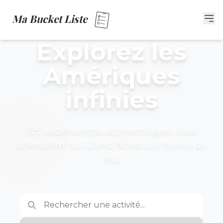
Ma Bucket Liste
Explorez les
Amériques
infinies
105 expériences authentiques vous
attendent du Grand Nord aux terres de
feu