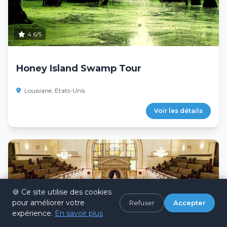
4.6/5
Honey Island Swamp Tour
Louisiane, États-Unis
Voir les détails
🍪 Ce site utilise des cookies
pour améliorer votre
Refuser
Accepter
expérience.
En savoir plus
4.8/5