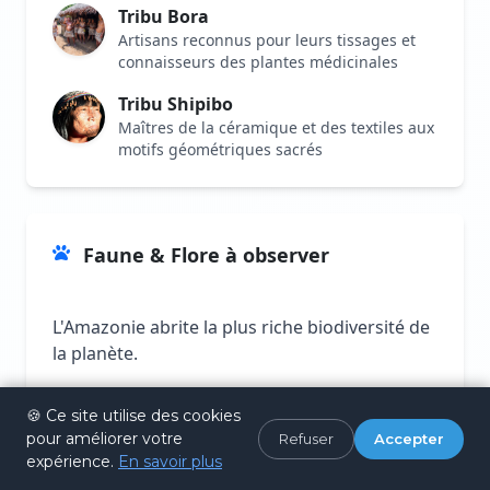
Tribu Bora
Artisans reconnus pour leurs tissages et
connaisseurs des plantes médicinales
Tribu Shipibo
Maîtres de la céramique et des textiles aux
motifs géométriques sacrés
Faune & Flore à observer
L'Amazonie abrite la plus riche biodiversité de
la planète.
Dauphins roses :
Espèce endémique de
🍪 Ce site utilise des cookies
l'Amazone, plus actifs au coucher du soleil
pour améliorer votre
Refuser
Accepter
expérience.
En savoir plus
Jaguars :
Plus grand félin d'Amérique, visible