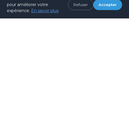
Arrêts multiples près de la Maison Blanche
pour améliorer votre
Refuser
Accepter
et autres monuments. Pratique pour une
expérience.
En savoir plus
visite complète.
À pied depuis le National Mall
Promenade agréable de 10-15 minutes
depuis le Washington Monument ou
Lincoln Memorial.
Quand partir ?
Washington DC se visite toute l'année, mais
certaines saisons offrent un climat plus
agréable et moins de foule.
Avr-Mai
Idéal
Sept-Nov
Excellent