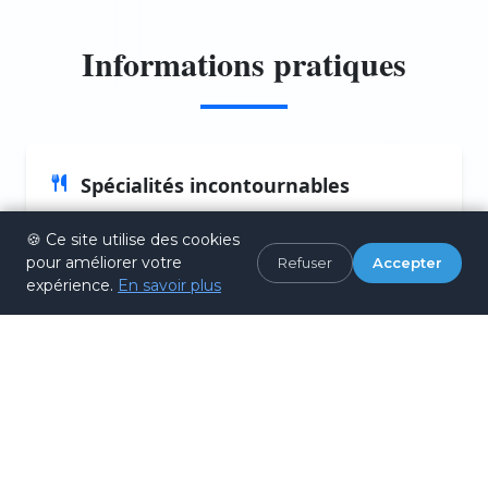
Informations pratiques
Spécialités incontournables
🍪 Ce site utilise des cookies
Xiaolongbao (小笼包)
pour améliorer votre
Refuser
Accepter
Petits raviolis à la vapeur remplis de
expérience.
En savoir plus
bouillon de crabe, symbole de Shanghai
Crabe chinois (大闸蟹)
Spécialité d'automne, crabe d'eau douce
avec ustensiles spéciaux pour le déguster
Anguille sautée (炒鳝丝)
Anguille de marais émincée, sautée avec
champignons, ail et gingembre