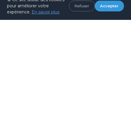
pour améliorer votre
Refuser
Accepter
Depuis le centre-ville
expérience.
En savoir plus
À pied ou en rickshaw depuis la Place
Jantar Mantar. Le palais est situé sur la
route principale.
Taxi ou auto-rickshaw
Moyen le plus pratique depuis votre hôtel.
Négociez le prix à l'avance.
Depuis l'aéroport de Jaipur
Taxi prépayé ou service de navette. Trajet
d'environ 30 minutes selon le trafic.
Quand partir ?
Le Palais des Vents se visite toute l'année,
mais certaines saisons offrent un confort