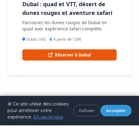
Dubaï : quad et VTT, désert de
dunes rouges et aventure safari
Parcourez les dunes rouges de Dubaï en
quad avec expérience safari complète.
Dubaï, UAE
À partir de 120€
Réserver à Dubaï
🍪 Ce site utilise des cookies
Informations pratiques
pour améliorer votre
Refuser
Accepter
expérience.
En savoir plus