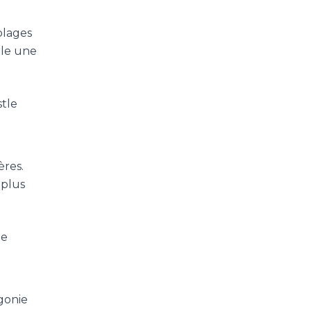
plages
èle une
stle
ères.
 plus
de
gonie