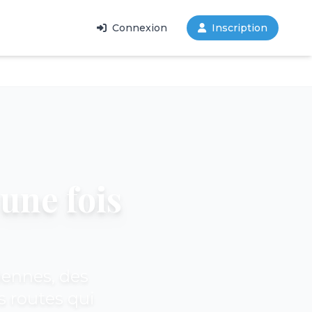
Connexion
Inscription
 une fois
iennes, des
s routes qui