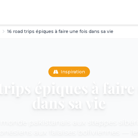
16 road trips épiques à faire une fois dans sa vie
Inspiration
trips épiques à faire
dans sa vie
 monde pakistanais aux steppes sibér
onésiens aux falaises boliviennes — le