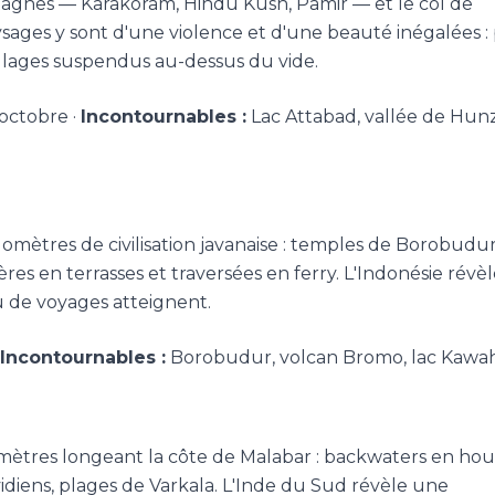
tagnes — Karakoram, Hindu Kush, Pamir — et le col de
sages y sont d'une violence et d'une beauté inégalées : 
villages suspendus au-dessus du vide.
octobre ·
Incontournables :
Lac Attabad, vallée de Hunz
ilomètres de civilisation javanaise : temples de Borobudur
res en terrasses et traversées en ferry. L'Indonésie révèl
 de voyages atteignent.
Incontournables :
Borobudur, volcan Bromo, lac Kawah
ètres longeant la côte de Malabar : backwaters en hou
diens, plages de Varkala. L'Inde du Sud révèle une