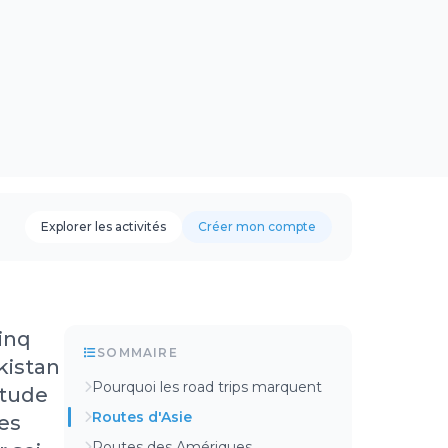
Explorer les activités
Créer mon compte
inq
SOMMAIRE
kistan
Pourquoi les road trips marquent
itude
Routes d'Asie
nes
Routes des Amériques