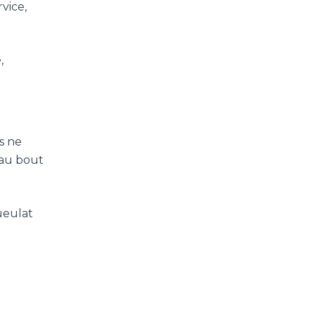
vice,
,
s ne
 au bout
ueulat