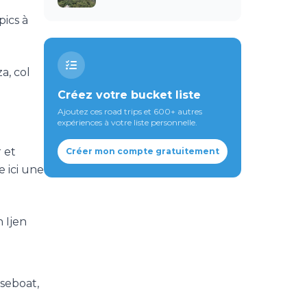
pics à
a, col
Créez votre bucket liste
Ajoutez ces road trips et 600+ autres
expériences à votre liste personnelle.
 et
Créer mon compte gratuitement
e ici une
 Ijen
seboat,