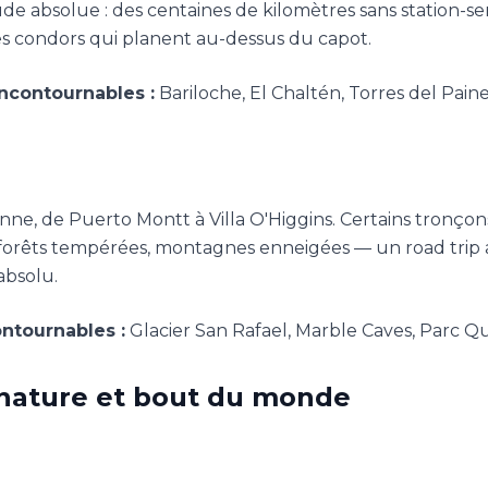
ude absolue : des centaines de kilomètres sans station-ser
es condors qui planent au-dessus du capot.
Incontournables :
Bariloche, El Chaltén, Torres del Paine
ienne, de Puerto Montt à Villa O'Higgins. Certains tronçon
ds, forêts tempérées, montagnes enneigées — un road trip
absolu.
ontournables :
Glacier San Rafael, Marble Caves, Parc Q
, nature et bout du monde
e