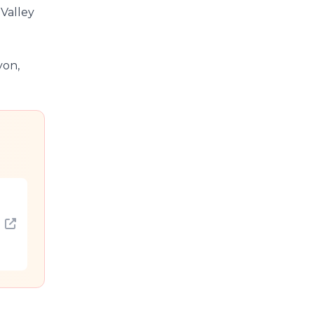
 Valley
yon,