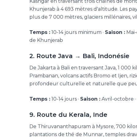
Kashgar en traversant trois chaînes de mon
Khunjerab à 4 693 mètres d'altitude. Les pay
plus de 7 000 mètres, glaciers millénaires, 
Temps :
10-14 jours minimum ·
Saison :
Mai-
de Khunjerab
2. Route Java → Bali, Indonésie
De Jakarta à Bali en traversant Java, 1 000 k
Prambanan, volcans actifs Bromo et Ijen, riziè
profondeur culturelle et naturelle que peu
Temps :
10-14 jours ·
Saison :
Avril-octobre ·
9. Route du Kerala, Inde
De Thiruvananthapuram à Mysore, 700 kilom
plantations de thé de Munnar, temples dravi