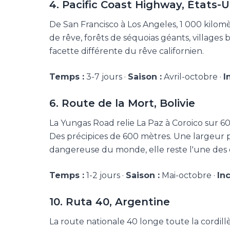
4. Pacific Coast Highway, États-U
De San Francisco à Los Angeles, 1 000 kilomèt
de rêve, forêts de séquoias géants, village
facette différente du rêve californien.
Temps :
3-7 jours ·
Saison :
Avril-octobre ·
I
6. Route de la Mort, Bolivie
La Yungas Road relie La Paz à Coroico sur 60 k
Des précipices de 600 mètres. Une largeur p
dangereuse du monde, elle reste l'une des e
Temps :
1-2 jours ·
Saison :
Mai-octobre ·
In
10. Ruta 40, Argentine
La route nationale 40 longe toute la cordil