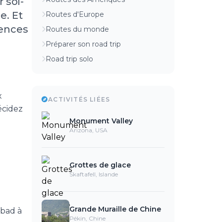
 soi-
e. Et
Routes d'Europe
iences
Routes du monde
Préparer son road trip
Road trip solo
x
ACTIVITÉS LIÉES
écidez
Monument Valley
Arizona, USA
Grottes de glace
Skaftafell, Islande
Grande Muraille de Chine
abad à
Pékin, Chine