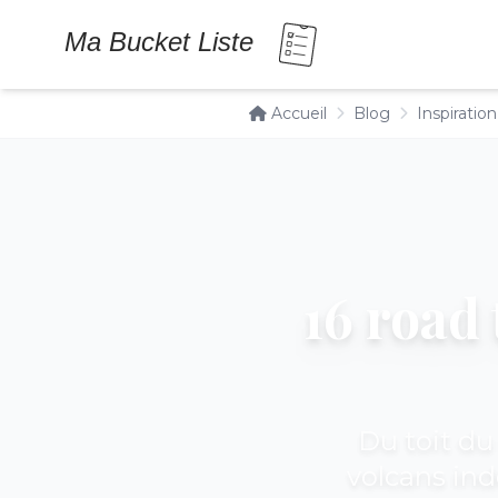
Accueil
Blog
Inspiration
16 road 
Du toit du
volcans ind