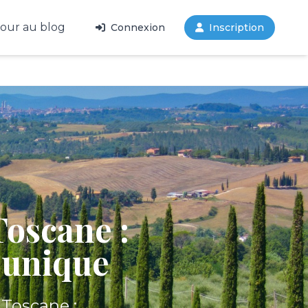
our au blog
Connexion
Inscription
Toscane :
 unique
 Toscane :