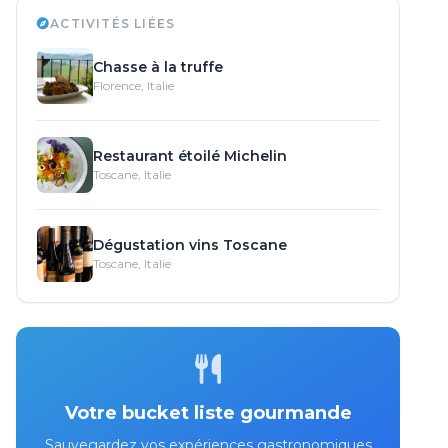
ACTIVITÉS LIÉES
Chasse à la truffe
Florence, Italie
Restaurant étoilé Michelin
Toscane, Italie
Dégustation vins Toscane
Toscane, Italie
Votre bucket liste gourmande
Sauvegardez vos expériences gastronomiques