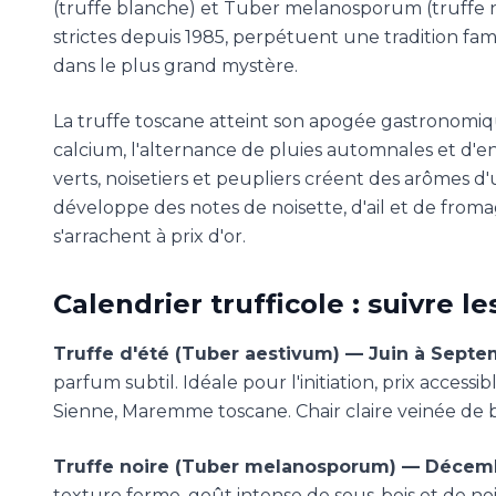
(truffe blanche) et Tuber melanosporum (truffe noi
strictes depuis 1985, perpétuent une tradition fami
dans le plus grand mystère.
La truffe toscane atteint son apogée gastronomique
calcium, l'alternance de pluies automnales et d'en
verts, noisetiers et peupliers créent des arômes d
développe des notes de noisette, d'ail et de from
s'arrachent à prix d'or.
Calendrier trufficole : suivre le
Truffe d'été (Tuber aestivum) — Juin à Septe
parfum subtil. Idéale pour l'initiation, prix access
Sienne, Maremme toscane. Chair claire veinée de b
Truffe noire (Tuber melanosporum) — Décemb
texture ferme, goût intense de sous-bois et de nois