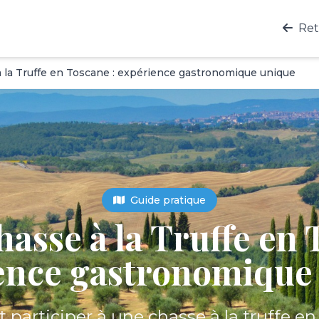
Ret
 la Truffe en Toscane : expérience gastronomique unique
Guide pratique
asse à la Truffe en 
ence gastronomique
articiper à une chasse à la truffe en