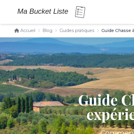
Accueil
Blog
Guides pratiques
Guide Chasse à
Guide Ch
expéri
Comment p