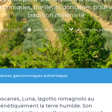
techniques, meilleurs domaines pour v
tradition millénaire
 juillet 2025
4 min de lecture
Gastronomie authen
ériences gastronomiques authentiques
oscanes, Luna, lagotto romagnolo au
e frénétiquement la terre humide. Son