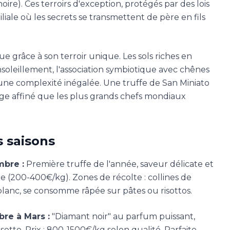
re). Ces terroirs d'exception, protégés par des lois
liale où les secrets se transmettent de père en fils
 grâce à son terroir unique. Les sols riches en
soleillement, l'association symbiotique avec chênes
'une complexité inégalée. Une truffe de San Miniato
age affiné que les plus grands chefs mondiaux
s saisons
mbre :
Première truffe de l'année, saveur délicate et
ible (200-400€/kg). Zones de récolte : collines de
lanc, se consomme râpée sur pâtes ou risottos.
re à Mars :
"Diamant noir" au parfum puissant,
ette. Prix : 800-1500€/kg selon qualité. Parfaite