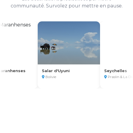
communauté. Survolez pour mettre en pause.
s
Grande Barrière de
Fjords de Nor
Corail
La Digue
Bergen, Norvèg
Australie