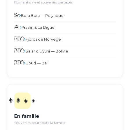
Romantisme et souvenirs partagés
🌺
Bora Bora — Polynésie
🏝️
Praslin & La Digue
🇳🇴
Fjords de Norvège
🇧🇴
Salar d'Uyuni — Bolivie
🇮🇩
Ubud — Bali
👨‍👩‍👧‍👦
En famille
Souvenirs pour toute la famille