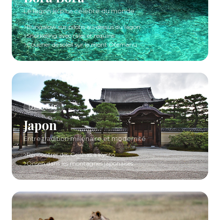
Le lagon le plus célèbre du monde
Bungalow sur pilotis au-dessus du lagon
Snorkeling avec raies et requins
Coucher de soleil sur le mont Otemanu
🇯🇵 ASIE
Japon
Entre tradition millénaire et modernité
Rencontrer des Geishas à Kyoto
Onsen dans les montagnes japonaises