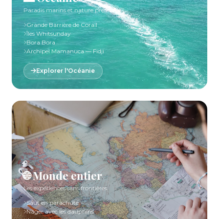
Paradis marins et nature préservée
Grande Barrière de Corail
Îles Whitsunday
Bora Bora
Archipel Mamanuca — Fidji
Explorer l'Océanie
🌐 Monde entier
Les expériences sans frontières
Saut en parachute
Nager avec les dauphins