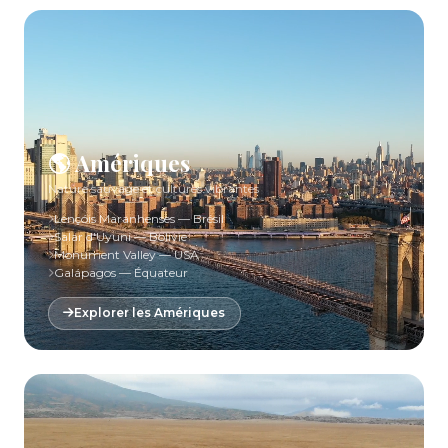
🌎 Amériques
Nature sauvage et cultures vibrantes
Lençóis Maranhenses — Brésil
Salar d'Uyuni — Bolivie
Monument Valley — USA
Galápagos — Équateur
Explorer les Amériques