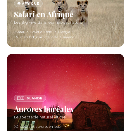
🌍 AFRIQUE
Safari en Afrique
Les Big Five dans leur habitat naturel
Safari au lever du soleil au Kenya
Nuit en lodge au cœur de la savane
🇮🇸 ISLANDE
Aurores boréales
Le spectacle naturel ultime
Chasse aux aurores en jeep