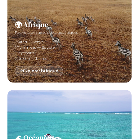
🌍 Afrique
Faune sauvage et paysages épiques
Safari — Kenya
Pyramides — Égypte
Seychelles
Kitesurf — Maroc
Explorer l'Afrique
🌊 Océanie