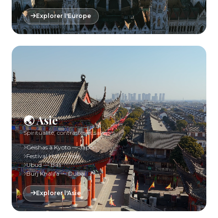
Explorer l'Europe
🌏 Asie
Spiritualité, contrastes et saveurs
Geishas à Kyoto — Japon
Festival Holi — Inde
Ubud — Bali
Burj Khalifa — Dubaï
Explorer l'Asie