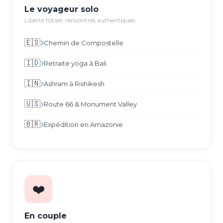
Le voyageur solo
Liberté totale, rencontres authentiques
🇪🇸
Chemin de Compostelle
🇮🇩
Retraite yoga à Bali
🇮🇳
Ashram à Rishikesh
🇺🇸
Route 66 & Monument Valley
🇧🇷
Expédition en Amazonie
❤️
En couple