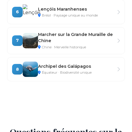
Lençóis Maranhenses
6
Brésil · Paysage unique au monde
Marcher sur la Grande Muraille de
7
Chine
Chine · Merveille historique
Archipel des Galápagos
8
Équateur · Biodiversité unique
Questions fréquentes sur la