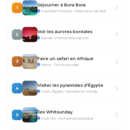
Séjourner à Bora Bora
1
Polynésie française · Destination de rêve
Voir les aurores boréales
2
Islande · Phénomène naturel
Faire un safari en Afrique
3
Kenya · Faune sauvage
Visiter les pyramides d'Égypte
4
Gizeh, Égypte · Merveille du monde
Îles Whitsunday
5
Australie · Archipel paradisiaque