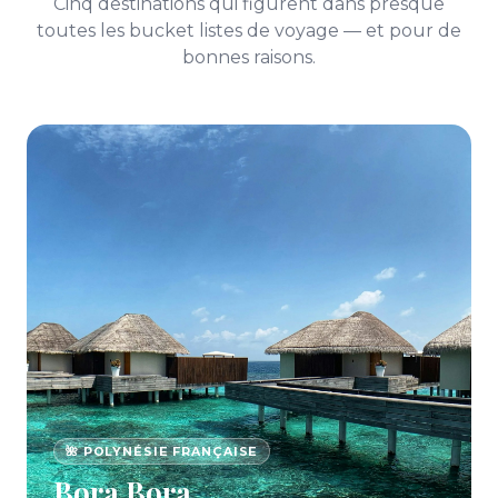
Cinq destinations qui figurent dans presque
toutes les bucket listes de voyage — et pour de
bonnes raisons.
🌺 POLYNÉSIE FRANÇAISE
Bora Bora