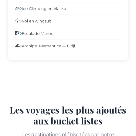
🧊
Ice Climbing en Alaska
🦅
Vol en wingsuit
🧗
Escalade Maroc
🌊
Archipel Mamanuca — Fidji
Les voyages les plus ajoutés
aux bucket listes
Les destinations plébiscitées par notre