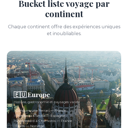
Bucket liste voyage par
continent
Chaque continent offre des expériences uniques
et inoubliables.
🇪🇺 Europe
Histoire, gastronomie et paysages variés
Conduire une Ferrari — France
Flamenco à Séville — Espagne
Snowboard à Chamonix — France
Fjords — Norvège