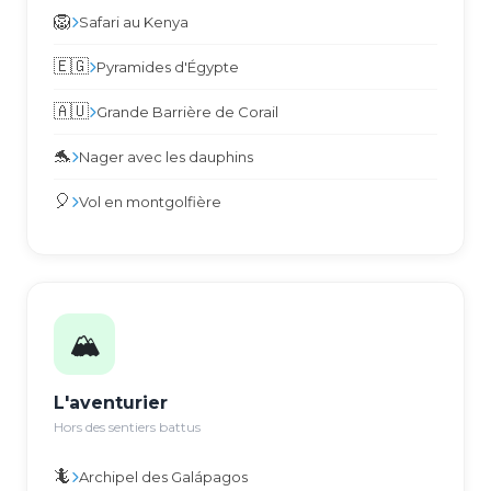
🦁
Safari au Kenya
🇪🇬
Pyramides d'Égypte
🇦🇺
Grande Barrière de Corail
🐬
Nager avec les dauphins
🎈
Vol en montgolfière
🏔️
L'aventurier
Hors des sentiers battus
🦎
Archipel des Galápagos